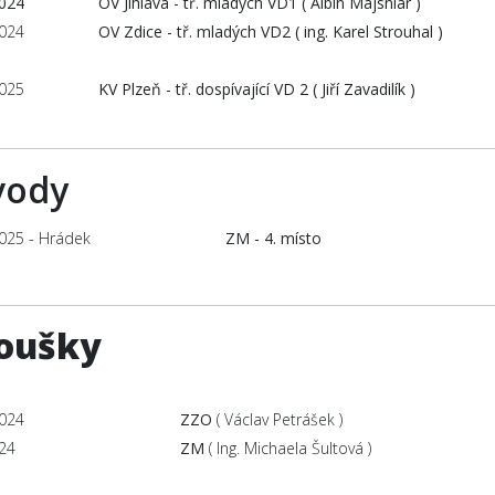
2024
OV Jihlava - tř. mladých VD1 ( Albín Majsniar )
2024
OV Zdice - tř. mladých VD2 ( ing. Karel Strouhal )
2025
KV Plzeň - tř. dospívající VD 2 ( Jiří Zavadilík )
vody
2025 - Hrádek
ZM - 4. místo
oušky
2024
ZZO
( Václav Petrášek )
024
ZM
( Ing. Michaela Šultová )