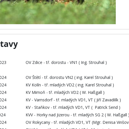
tavy
2023
OV Zdice - tř. dorostu - VN1 ( Ing. Strouhal )
2024
OV Štětí - tř. dorostu VN2 ( ing. Karel Strouhal )
2024
KV Kolín - tř. mladých VD2 ( ing. Karel Strouhal )
2024
KV Mimoň - tř. mladých VD2 ( W. Haßgall )
2024
KV - Varnsdorf - tř. mladých VD1, VT ( Jiří Zavadilík )
2024
KV - Staňkov - tř. mladých VD1, VT ( Patrick Send )
024
KVV - Horky nad Jizerou - tř. mladých SG 2 ( W. Haßgall 
2024
OV Rokycany - tř. mladých VD1, VT (Mgr. Denisa Vinšov