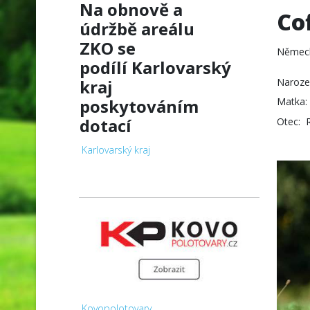
Na obnově a
Co
údržbě areálu
ZKO
se
Německ
podílí
Karlovarský
kraj
Naroze
poskytováním
Matka:
dotací
Otec: 
Karlovarský kraj
Kovopolotovary