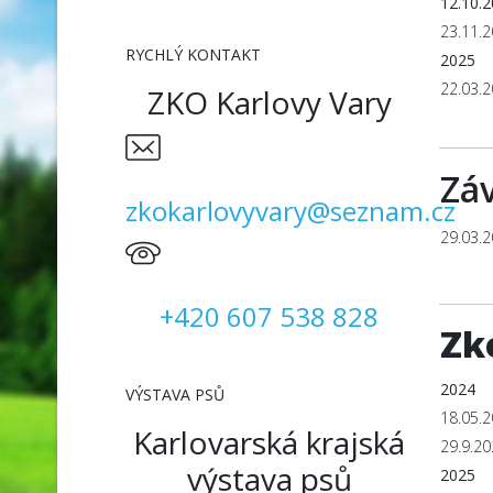
12.10.
23.11.
RYCHLÝ KONTAKT
2025
22.03.
ZKO Karlovy Vary
Zá
zkokarlovyvary@seznam.cz
29.03.
+420 607 538 828
Zk
2024
VÝSTAVA PSŮ
18.05.
Karlovarská krajská
29.9.2
výstava psů
2025