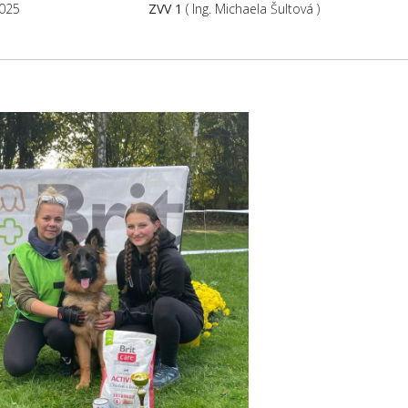
2025
ZVV 1
( Ing. Michaela Šultová )