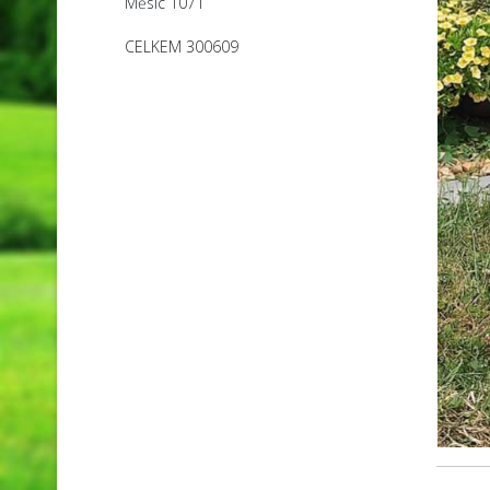
Měsíc
1071
CELKEM
300609