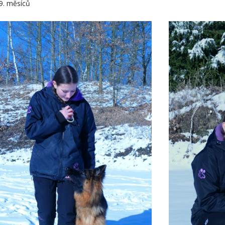
9. měsíců