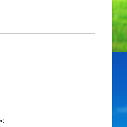
)
á )