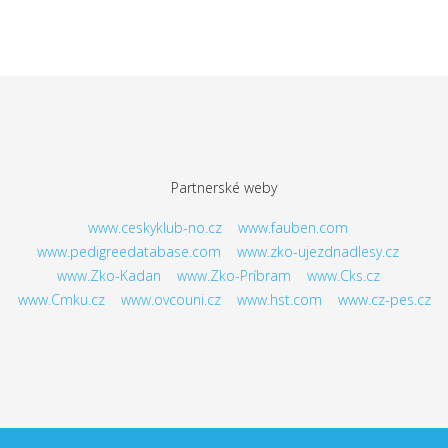
Partnerské weby
www.ceskyklub-no.cz
www.fauben.com
www.pedigreedatabase.com
www.zko-ujezdnadlesy.cz
www.Zko-Kadan
www.Zko-Príbram
www.Cks.cz
www.Cmku.cz
www.ovcouni.cz
www.hst.com
www.cz-pes.cz