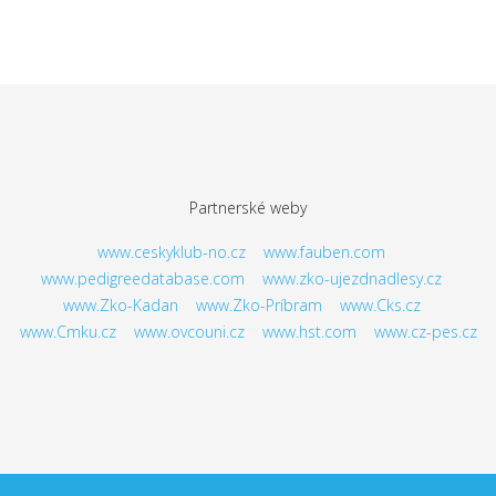
Partnerské weby
www.ceskyklub-no.cz
www.fauben.com
www.pedigreedatabase.com
www.zko-ujezdnadlesy.cz
www.Zko-Kadan
www.Zko-Príbram
www.Cks.cz
www.Cmku.cz
www.ovcouni.cz
www.hst.com
www.cz-pes.cz