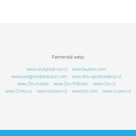
Partnerské weby
www.ceskyklub-no.cz
www.fauben.com
www.pedigreedatabase.com
www.zko-ujezdnadlesy.cz
www.Zko-Kadan
www.Zko-Príbram
www.Cks.cz
www.Cmku.cz
www.ovcouni.cz
www.hst.com
www.cz-pes.cz