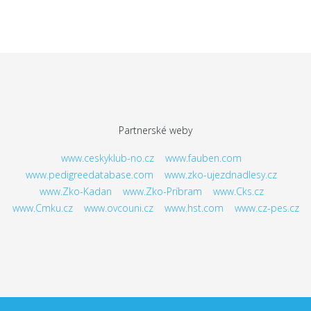
Partnerské weby
www.ceskyklub-no.cz
www.fauben.com
www.pedigreedatabase.com
www.zko-ujezdnadlesy.cz
www.Zko-Kadan
www.Zko-Príbram
www.Cks.cz
www.Cmku.cz
www.ovcouni.cz
www.hst.com
www.cz-pes.cz