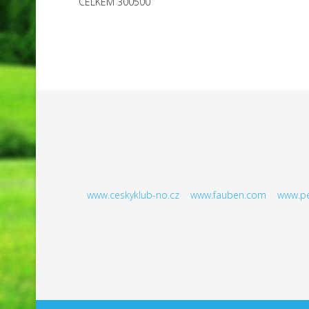
CELKEM
300500
www.ceskyklub-no.cz
www.fauben.com
www.pe