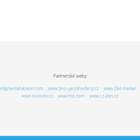
Partnerské weby
digreedatabase.com
www.zko-ujezdnadlesy.cz
www.Zko-Kadan
www.ovcouni.cz
www.hst.com
www.cz-pes.cz