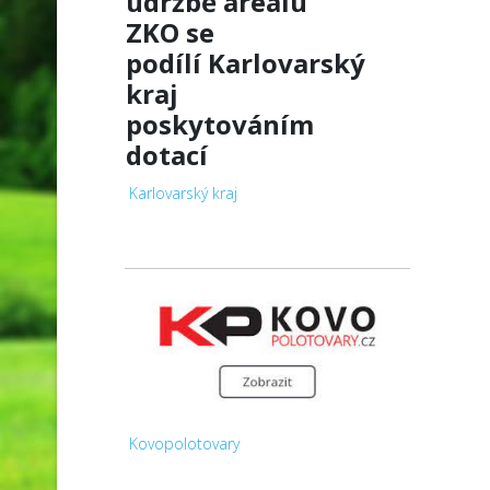
údržbě areálu
ZKO
se
podílí
Karlovarský
kraj
poskytováním
dotací
Karlovarský kraj
Kovopolotovary