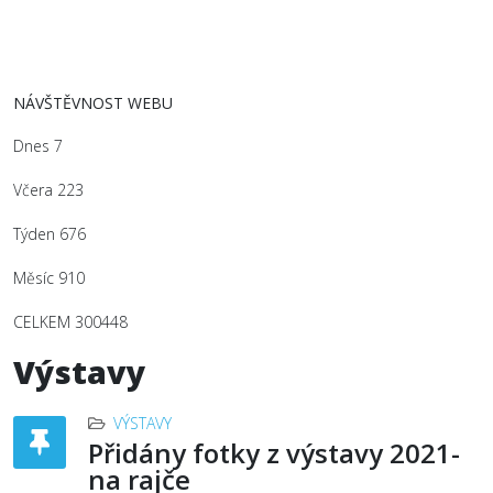
NÁVŠTĚVNOST WEBU
Dnes
7
Včera
223
Týden
676
Měsíc
910
CELKEM
300448
Výstavy
VÝSTAVY
Přidány fotky z výstavy 2021-
na rajče