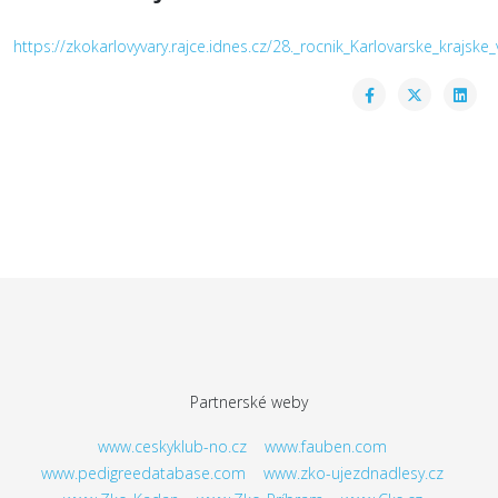
https://zkokarlovyvary.rajce.idnes.cz/28._rocnik_Karlovarske_krajske
Partnerské weby
www.ceskyklub-no.cz
www.fauben.com
www.pedigreedatabase.com
www.zko-ujezdnadlesy.cz