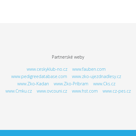
Partnerské weby
www.ceskyklub-no.cz
www.fauben.com
www.pedigreedatabase.com
www.zko-ujezdnadlesy.cz
www.Zko-Kadan
www.Zko-Príbram
www.Cks.cz
www.Cmku.cz
www.ovcouni.cz
www.hst.com
www.cz-pes.cz