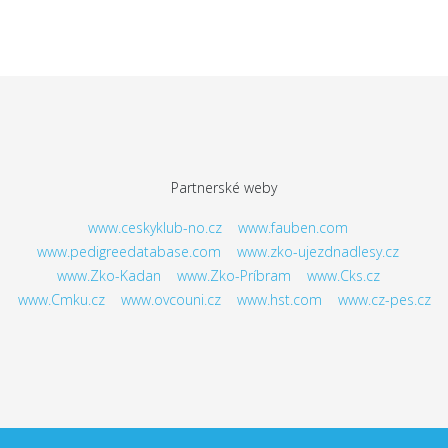
Partnerské weby
www.ceskyklub-no.cz
www.fauben.com
www.pedigreedatabase.com
www.zko-ujezdnadlesy.cz
www.Zko-Kadan
www.Zko-Príbram
www.Cks.cz
www.Cmku.cz
www.ovcouni.cz
www.hst.com
www.cz-pes.cz